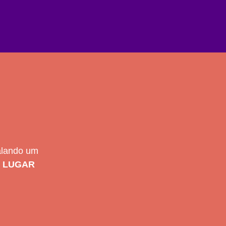
falando um
a
LUGAR