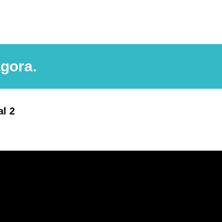
gora.
l 2