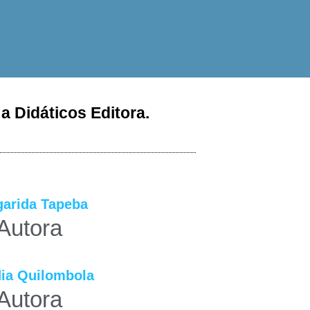
a Didáticos Editora.
arida Tapeba
Autora
ia Quilombola
Autora