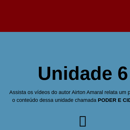
Unidade 6
Assista os vídeos do autor Airton Amaral relata um
o conteúdo dessa unidade chamada
PODER E CI