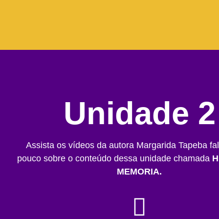
Unidade 2
Assista os vídeos da autora Margarida Tapeba f
pouco sobre o conteúdo dessa unidade chamada
H
MEMORIA.